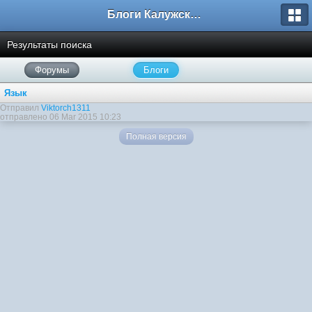
Блоги Калужского перекрестка
Результаты поиска
Форумы
Блоги
Язык
Отправил
Viktorch1311
отправлено 06 Mar 2015 10:23
Полная версия