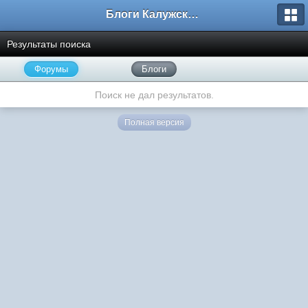
Блоги Калужского перекрестка
Результаты поиска
Форумы
Блоги
Поиск не дал результатов.
Полная версия