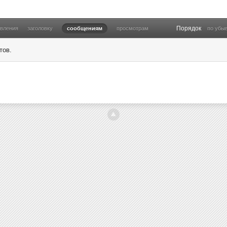
Порядок
овления
заголовку
сообщениям
просмотрам
по убы
тов.