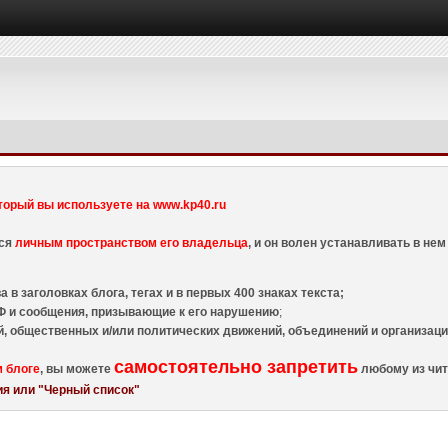
торый вы используете на www.kp40.ru
тся
личным пространством его владельца
, и он волен устанавливать в н
 в заголовках блога, тегах и в первых 400 знаках текста;
 и сообщения, призывающие к его нарушению
;
й, общественных и/или политических движений, объединений и организа
самостоятельно запретить
м блоге
, вы можете
любому из чит
я или "Черный список"