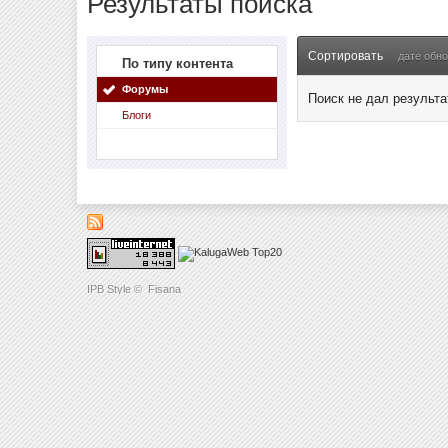
Результаты поиска
Сортировать
дате обн
По типу контента
Форумы
Поиск не дал результа
Блоги
IPB Style
©
Fisana