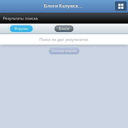
Блоги Калужского перекрестка
Результаты поиска
Форумы
Блоги
Поиск не дал результатов.
Полная версия