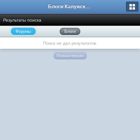
Блоги Калужского перекрестка
Результаты поиска
Форумы
Блоги
Поиск не дал результатов.
Полная версия