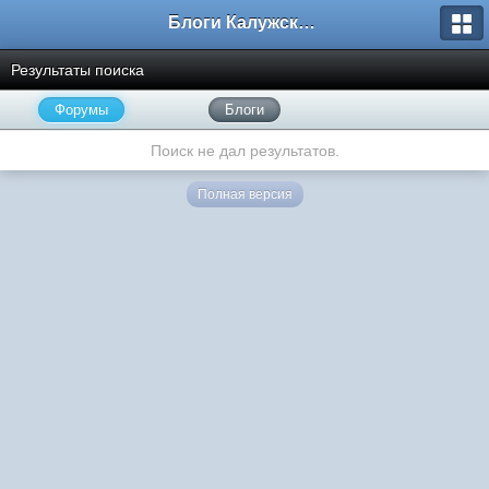
Блоги Калужского перекрестка
Результаты поиска
Форумы
Блоги
Поиск не дал результатов.
Полная версия