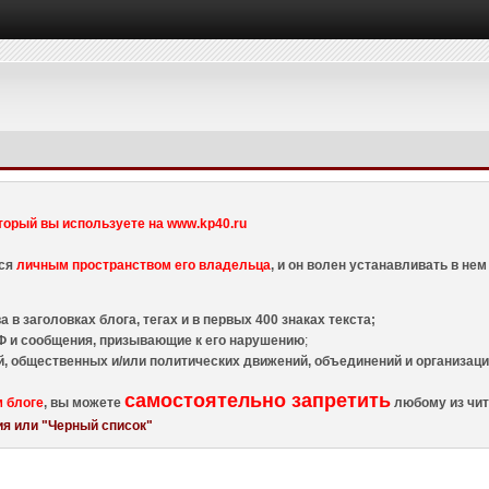
торый вы используете на www.kp40.ru
тся
личным пространством его владельца
, и он волен устанавливать в н
 в заголовках блога, тегах и в первых 400 знаках текста;
 и сообщения, призывающие к его нарушению
;
й, общественных и/или политических движений, объединений и организа
самостоятельно запретить
м блоге
, вы можете
любому из чит
я или "Черный список"