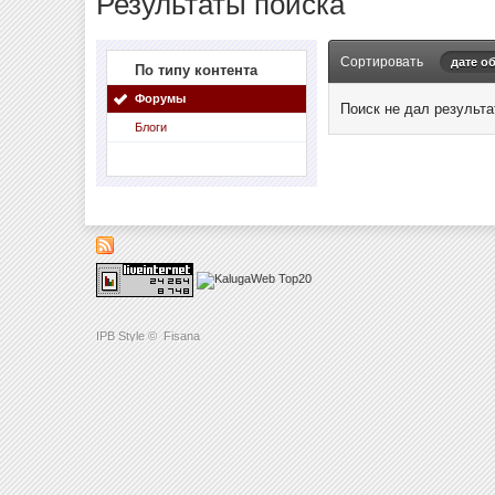
Результаты поиска
Сортировать
дате о
По типу контента
Форумы
Поиск не дал результа
Блоги
IPB Style
©
Fisana