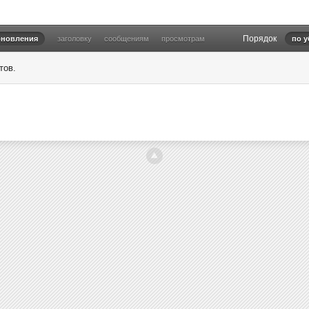
Порядок
бновления
заголовку
сообщениям
просмотрам
по 
тов.