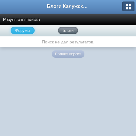
Блоги Калужского перекрестка
Результаты поиска
Форумы
Блоги
Поиск не дал результатов.
Полная версия