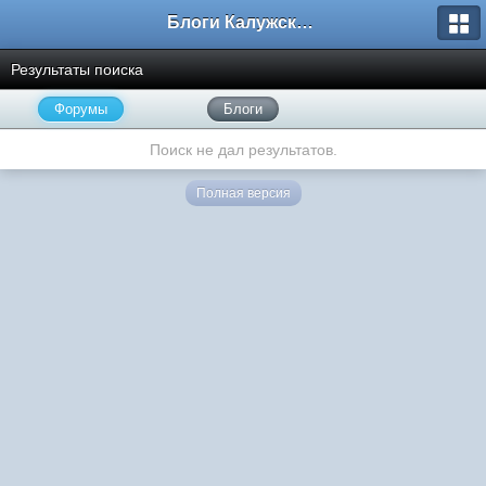
Блоги Калужского перекрестка
Результаты поиска
Форумы
Блоги
Поиск не дал результатов.
Полная версия