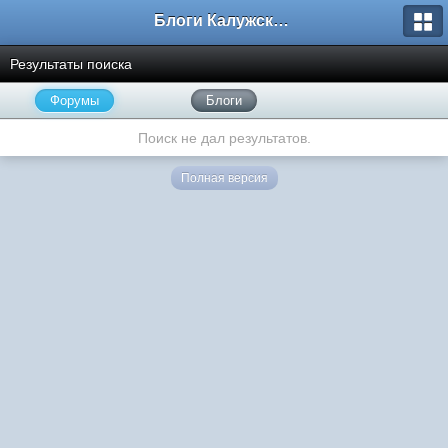
Блоги Калужского перекрестка
Результаты поиска
Форумы
Блоги
Поиск не дал результатов.
Полная версия