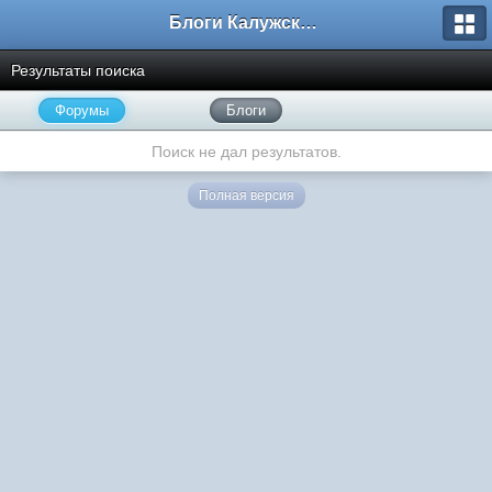
Блоги Калужского перекрестка
Результаты поиска
Форумы
Блоги
Поиск не дал результатов.
Полная версия