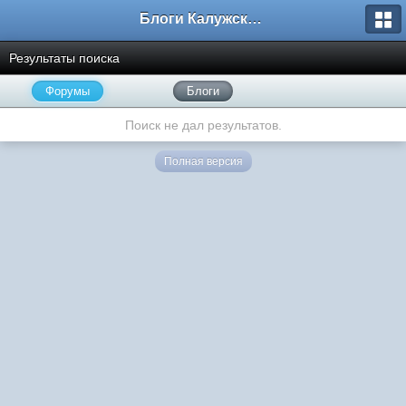
Блоги Калужского перекрестка
Результаты поиска
Форумы
Блоги
Поиск не дал результатов.
Полная версия