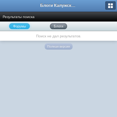
Блоги Калужского перекрестка
Результаты поиска
Форумы
Блоги
Поиск не дал результатов.
Полная версия