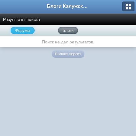
Блоги Калужского перекрестка
Результаты поиска
Форумы
Блоги
Поиск не дал результатов.
Полная версия