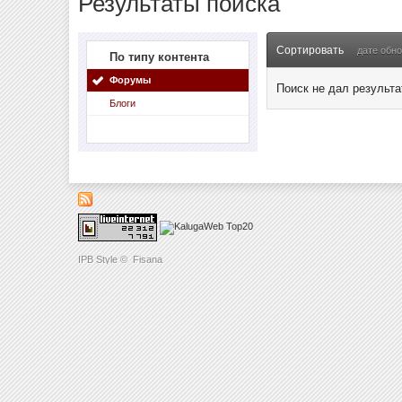
Результаты поиска
Сортировать
дате обн
По типу контента
Форумы
Поиск не дал результа
Блоги
IPB Style
©
Fisana