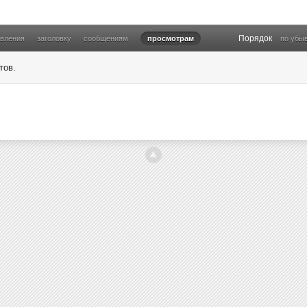
Порядок
овления
заголовку
сообщениям
просмотрам
по убы
тов.