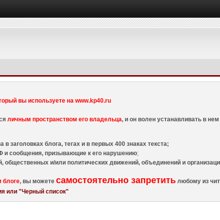
торый вы используете на www.kp40.ru
тся
личным пространством его владельца
, и он волен устанавливать в н
 в заголовках блога, тегах и в первых 400 знаках текста;
 и сообщения, призывающие к его нарушению
;
й, общественных и/или политических движений, объединений и организа
самостоятельно запретить
м блоге
, вы можете
любому из чит
я или "Черный список"