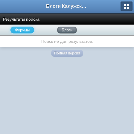
Блоги Калужского перекрестка
Результаты поиска
Форумы
Блоги
Поиск не дал результатов.
Полная версия