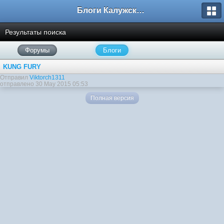
Блоги Калужского перекрестка
Результаты поиска
Форумы
Блоги
KUNG FURY
Отправил
Viktorch1311
отправлено 30 May 2015 05:53
Полная версия