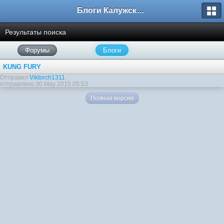
Блоги Калужского перекрестка
Результаты поиска
Форумы
Блоги
KUNG FURY
Отправил
Viktorch1311
отправлено 30 May 2015 05:53
Полная версия