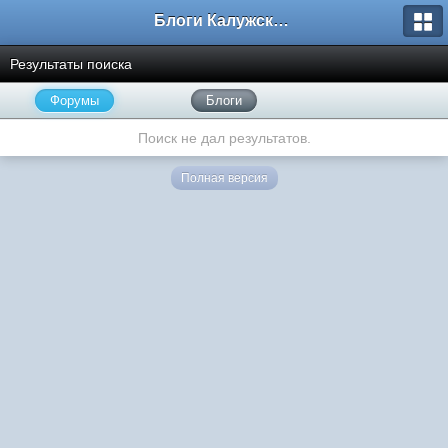
Блоги Калужского перекрестка
Результаты поиска
Форумы
Блоги
Поиск не дал результатов.
Полная версия