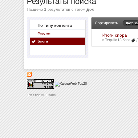
Результаты поиска
Найдено
1
результатов с тегом
Док
Сортировать
Дата з
По типу контента
Форумы
Итоги спора
в
Tequila13 блог
Блоги
IPB Style
©
Fisana