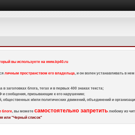
торый вы используете на www.kp40.ru
тся
личным пространством его владельца
, и он волен устанавливать в н
 в заголовках блога, тегах и в первых 400 знаках текста;
 и сообщения, призывающие к его нарушению
;
й, общественных и/или политических движений, объединений и организа
самостоятельно запретить
м блоге
, вы можете
любому из чит
я или "Черный список"