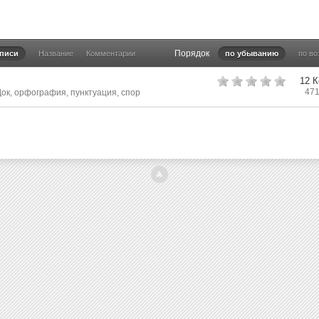
Порядок
аписи
Название
Комментарии
по убыванию
по в
12 
47
Док
,
орфография
,
пунктуация
,
спор