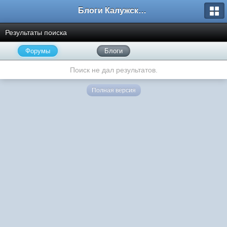
Блоги Калужского перекрестка
Результаты поиска
Форумы
Блоги
Поиск не дал результатов.
Полная версия