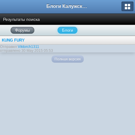
Блоги Калужского перекрестка
Результаты поиска
Форумы
Блоги
KUNG FURY
Отправил
Viktorch1311
отправлено 30 May 2015 05:53
Полная версия