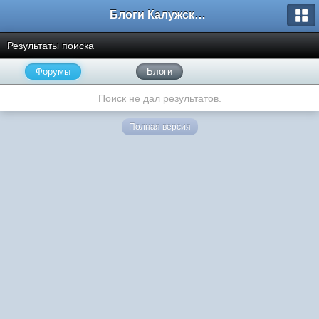
Блоги Калужского перекрестка
Результаты поиска
Форумы
Блоги
Поиск не дал результатов.
Полная версия