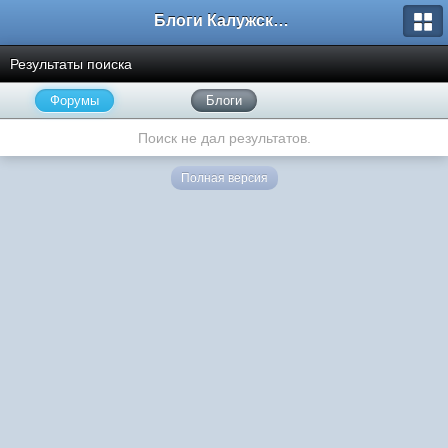
Блоги Калужского перекрестка
Результаты поиска
Форумы
Блоги
Поиск не дал результатов.
Полная версия