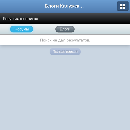
Блоги Калужского перекрестка
Результаты поиска
Форумы
Блоги
Поиск не дал результатов.
Полная версия