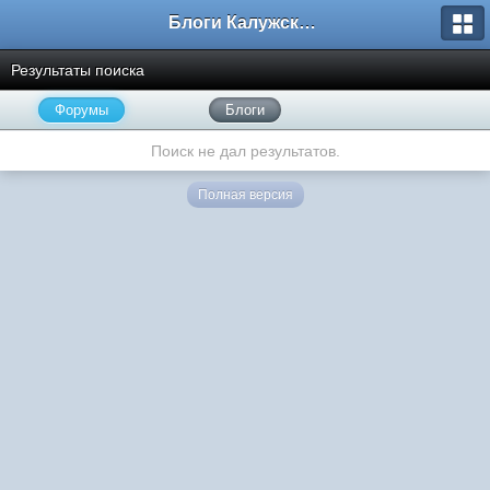
Блоги Калужского перекрестка
Результаты поиска
Форумы
Блоги
Поиск не дал результатов.
Полная версия