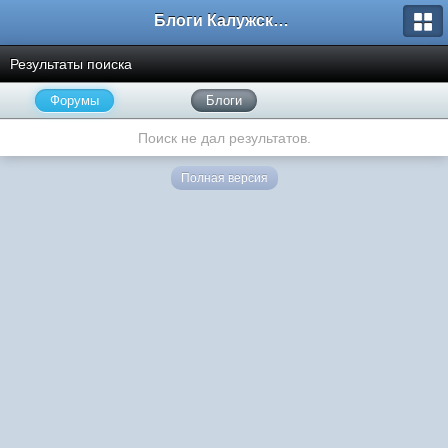
Блоги Калужского перекрестка
Результаты поиска
Форумы
Блоги
Поиск не дал результатов.
Полная версия