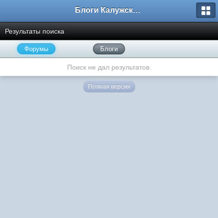
Блоги Калужского перекрестка
Результаты поиска
Форумы
Блоги
Поиск не дал результатов.
Полная версия