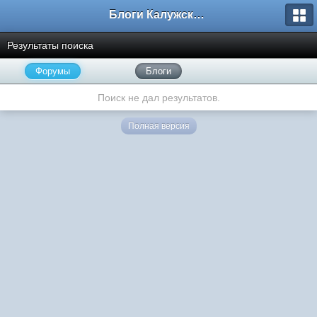
Блоги Калужского перекрестка
Результаты поиска
Форумы
Блоги
Поиск не дал результатов.
Полная версия