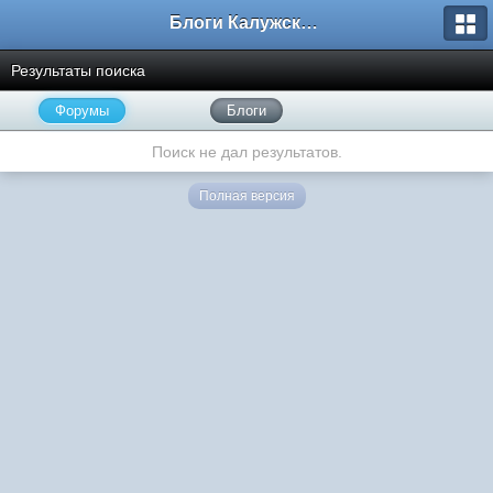
Блоги Калужского перекрестка
Результаты поиска
Форумы
Блоги
Поиск не дал результатов.
Полная версия