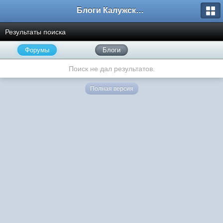
Блоги Калужского перекрестка
Результаты поиска
Форумы
Блоги
Поиск не дал результатов.
Полная версия