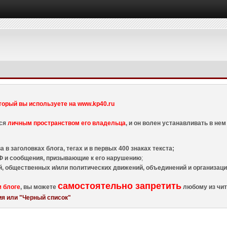
торый вы используете на www.kp40.ru
тся
личным пространством его владельца
, и он волен устанавливать в н
 в заголовках блога, тегах и в первых 400 знаках текста;
 и сообщения, призывающие к его нарушению
;
й, общественных и/или политических движений, объединений и организа
самостоятельно запретить
м блоге
, вы можете
любому из чит
я или "Черный список"