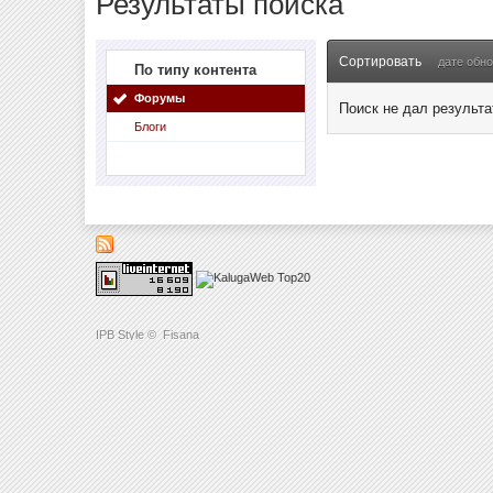
Результаты поиска
Сортировать
дате обн
По типу контента
Форумы
Поиск не дал результа
Блоги
IPB Style
©
Fisana