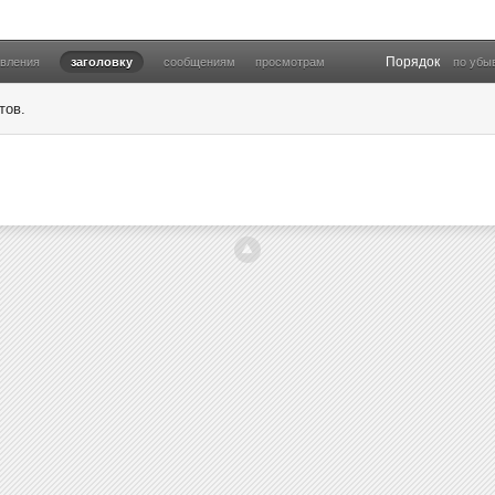
Порядок
овления
заголовку
сообщениям
просмотрам
по убы
тов.