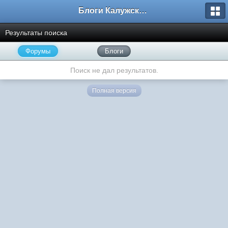
Блоги Калужского перекрестка
Результаты поиска
Форумы
Блоги
Поиск не дал результатов.
Полная версия