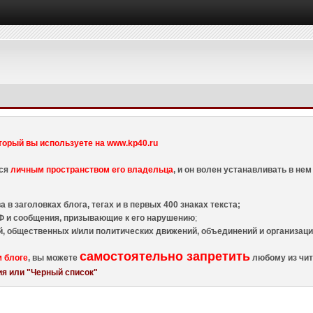
торый вы используете на www.kp40.ru
тся
личным пространством его владельца
, и он волен устанавливать в н
 в заголовках блога, тегах и в первых 400 знаках текста;
 и сообщения, призывающие к его нарушению
;
й, общественных и/или политических движений, объединений и организа
самостоятельно запретить
м блоге
, вы можете
любому из чит
я или "Черный список"