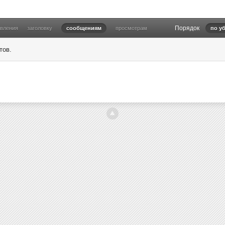
Порядок
овления
заголовку
сообщениям
просмотрам
по у
тов.