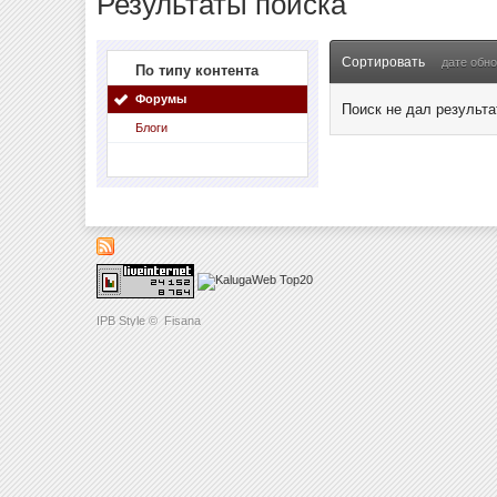
Результаты поиска
Сортировать
дате обн
По типу контента
Форумы
Поиск не дал результа
Блоги
IPB Style
©
Fisana