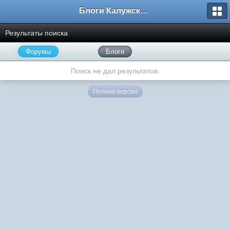
Блоги Калужского перекрестка
Результаты поиска
Форумы
Блоги
Поиск не дал результатов.
Полная версия