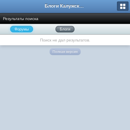
Блоги Калужского перекрестка
Результаты поиска
Форумы
Блоги
Поиск не дал результатов.
Полная версия