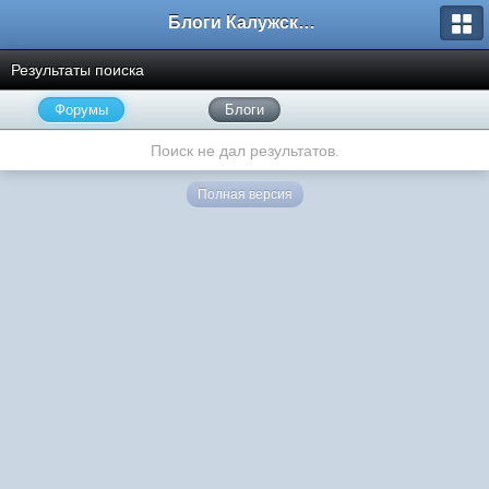
Блоги Калужского перекрестка
Результаты поиска
Форумы
Блоги
Поиск не дал результатов.
Полная версия