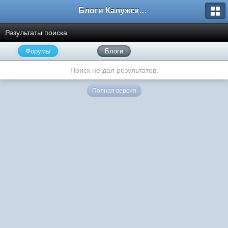
Блоги Калужского перекрестка
Результаты поиска
Форумы
Блоги
Поиск не дал результатов.
Полная версия