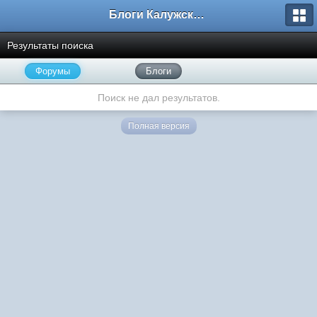
Блоги Калужского перекрестка
Результаты поиска
Форумы
Блоги
Поиск не дал результатов.
Полная версия