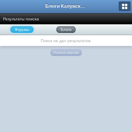
Блоги Калужского перекрестка
Результаты поиска
Форумы
Блоги
Поиск не дал результатов.
Полная версия