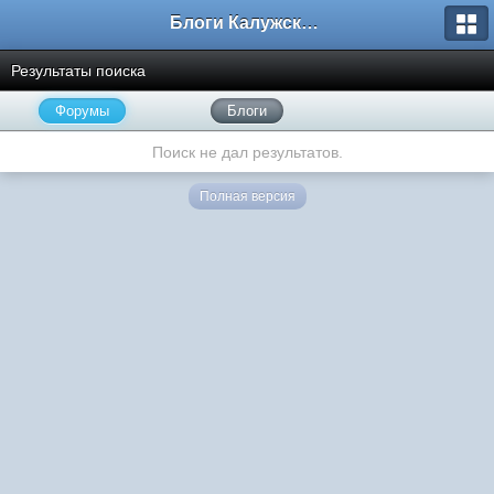
Блоги Калужского перекрестка
Результаты поиска
Форумы
Блоги
Поиск не дал результатов.
Полная версия