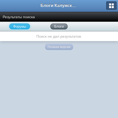
Блоги Калужского перекрестка
Результаты поиска
Форумы
Блоги
Поиск не дал результатов.
Полная версия