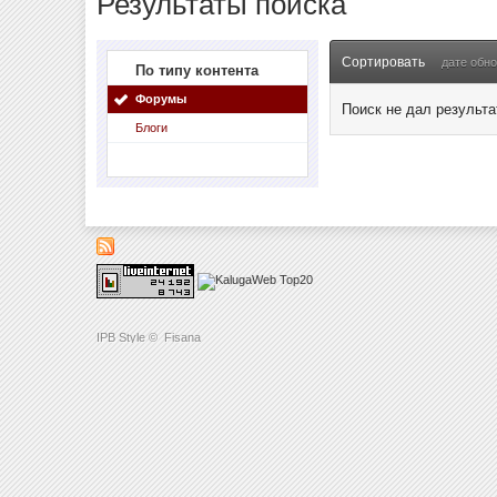
Результаты поиска
Сортировать
дате обн
По типу контента
Форумы
Поиск не дал результа
Блоги
IPB Style
©
Fisana