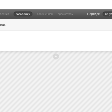
Порядок
овления
заголовку
сообщениям
просмотрам
по у
тов.