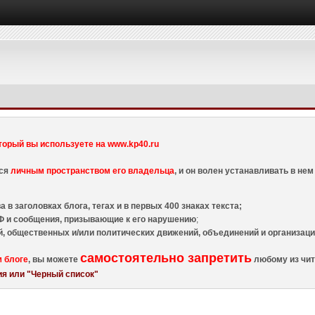
торый вы используете на www.kp40.ru
тся
личным пространством его владельца
, и он волен устанавливать в н
 в заголовках блога, тегах и в первых 400 знаках текста;
 и сообщения, призывающие к его нарушению
;
й, общественных и/или политических движений, объединений и организа
самостоятельно запретить
м блоге
, вы можете
любому из чит
я или "Черный список"