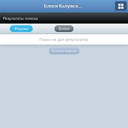
Блоги Калужского перекрестка
Результаты поиска
Форумы
Блоги
Поиск не дал результатов.
Полная версия