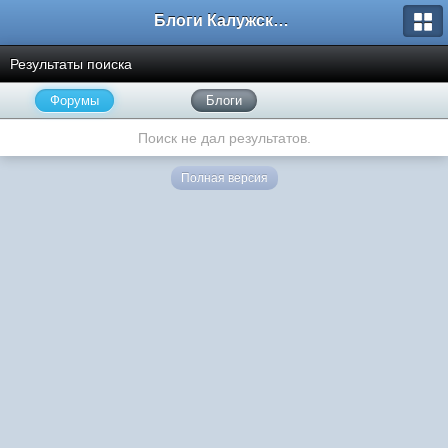
Блоги Калужского перекрестка
Результаты поиска
Форумы
Блоги
Поиск не дал результатов.
Полная версия