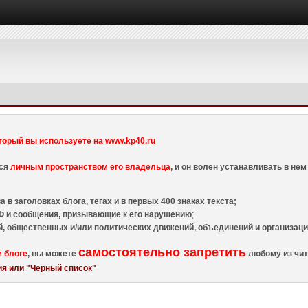
торый вы используете на www.kp40.ru
тся
личным пространством его владельца
, и он волен устанавливать в н
 в заголовках блога, тегах и в первых 400 знаках текста;
 и сообщения, призывающие к его нарушению
;
й, общественных и/или политических движений, объединений и организа
самостоятельно запретить
м блоге
, вы можете
любому из чит
я или "Черный список"