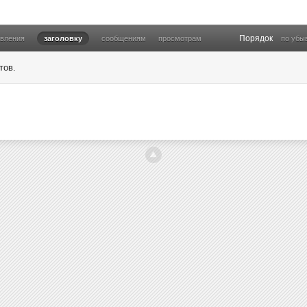
Порядок
овления
заголовку
сообщениям
просмотрам
по убы
тов.