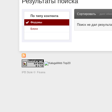
Результаты поиска
Сортировать
дате обн
По типу контента
Форумы
Поиск не дал результа
Блоги
IPB Style
©
Fisana