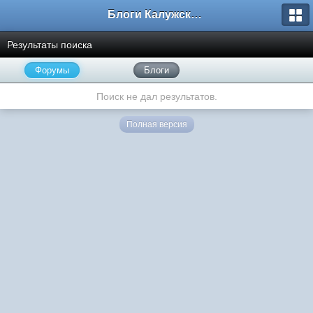
Блоги Калужского перекрестка
Результаты поиска
Форумы
Блоги
Поиск не дал результатов.
Полная версия