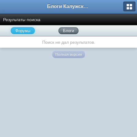
Блоги Калужского перекрестка
Результаты поиска
Форумы
Блоги
Поиск не дал результатов.
Полная версия