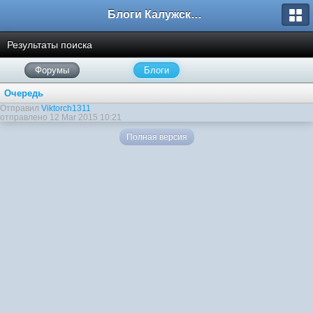
Блоги Калужского перекрестка
Результаты поиска
Форумы
Блоги
Очередь
Отправил
Viktorch1311
отправлено 12 Mar 2015 10:21
Полная версия