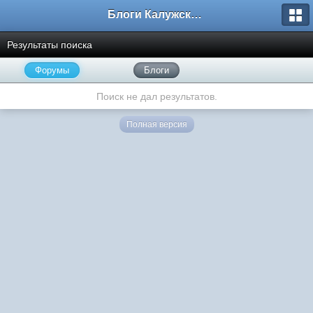
Блоги Калужского перекрестка
Результаты поиска
Форумы
Блоги
Поиск не дал результатов.
Полная версия